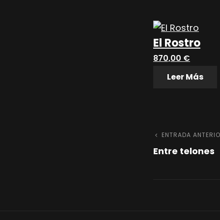
El Rostro
870,00
€
Leer Más
Naveg
Entrada
ENTRADA ANTERI
Entre telones
anterior
de
entrad