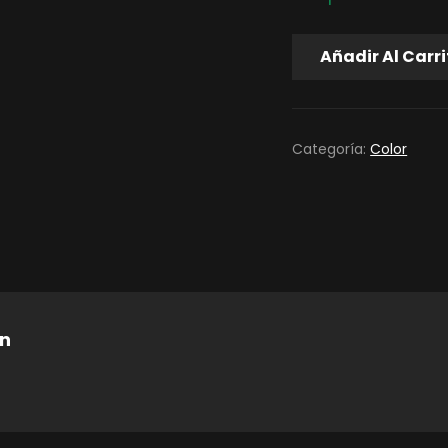
EMOCIONES
Añadir Al Carr
CANTIDAD
Categoría:
Color
ón