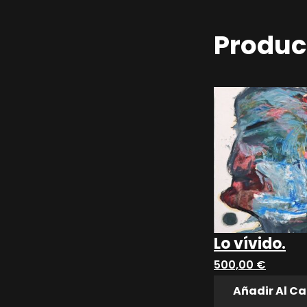
Produc
Lo vívido.
500,00
€
Añadir Al Ca