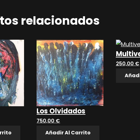
tos relacionados
Multiv
250,00
€
Añadi
Los Olvidados
750,00
€
rrito
Añadir Al Carrito