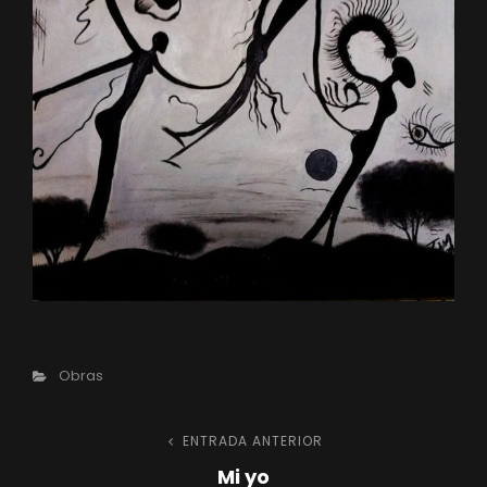
Categorías
Obras
Navegación
ENTRADA ANTERIOR
Entrada
Mi yo
anterior