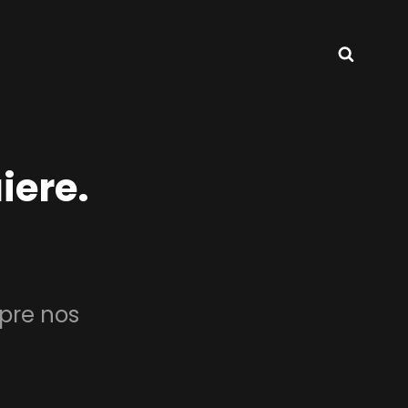
Busca
iere.
pre nos