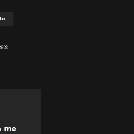
ito
egro
én me