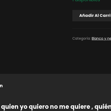
QUIEN
Añadir Al Carr
YO
QUIERO
NO
ME
Categoría:
Blanco y n
QUIERE.
CANTIDAD
ón
 quien yo quiero no me quiere , qui