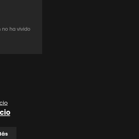
 no ha vivido
ncio
Más