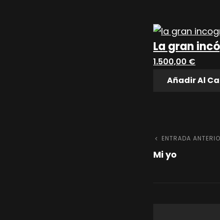
La gran inc
1.500,00
€
Añadir Al Ca
Naveg
Entrada
ENTRADA ANTERI
Mi yo
anterior
de
entrad